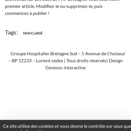
monde !
premier article. Modifiez-le ou supprimez-le, puis
commencez à publier !
Tags:
NON CLASSÉ
©
Groupe Hospitalier Bretagne Sud – 5 Avenue de Choiseul
– BP 12233 – Lorient cedex | Tous droits réservés|
Design
Genious-interactive
Ce site utilise des cookies et vous donne le contrôle sur ceux qu